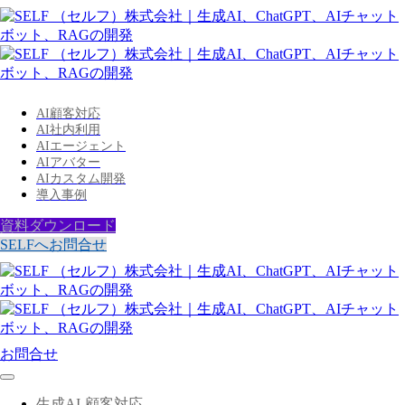
AI顧客対応
AI社内利用
AIエージェント
AIアバター
AIカスタム開発
導入事例
資料ダウンロード
SELFへお問合せ
お問合せ
生成AI-顧客対応