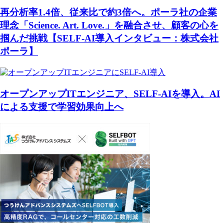
再分析率1.4倍、従来比で約3倍へ。ポーラ社の企業
理念「Science. Art. Love.」を融合させ、顧客の心を
掴んだ挑戦【SELF-AI導入インタビュー：株式会社
ポーラ】
オープンアップITエンジニア、SELF-AIを導入。AI
による支援で学習効果向上へ