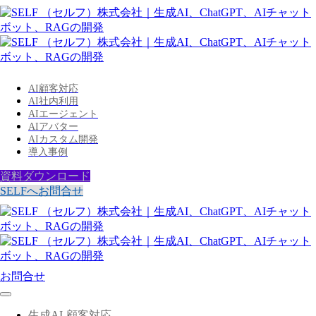
AI顧客対応
AI社内利用
AIエージェント
AIアバター
AIカスタム開発
導入事例
資料ダウンロード
SELFへお問合せ
お問合せ
生成AI-顧客対応