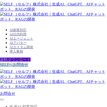
AI顧客対応
AI社内利用
AIエージェント
AIアバター
AIカスタム開発
導入事例
資料ダウンロード
SELFへお問合せ
お問合せ
生成AI-顧客対応