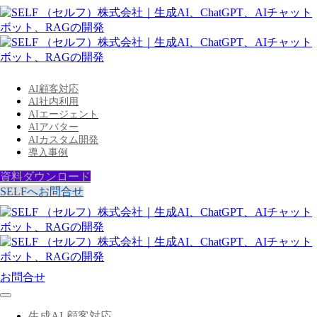
AI顧客対応
AI社内利用
AIエージェント
AIアバター
AIカスタム開発
導入事例
資料ダウンロード
SELFへお問合せ
お問合せ
生成AI-顧客対応