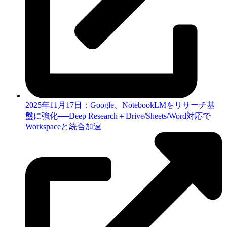
2025年11月17日：Google、NotebookLMをリサーチ基
盤に強化──Deep Research＋Drive/Sheets/Word対応で
Workspaceと統合加速