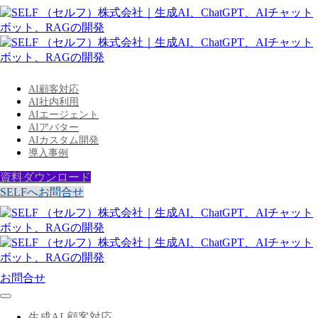
AI顧客対応
AI社内利用
AIエージェント
AIアバター
AIカスタム開発
導入事例
資料ダウンロード
SELFへお問合せ
お問合せ
生成AI-顧客対応