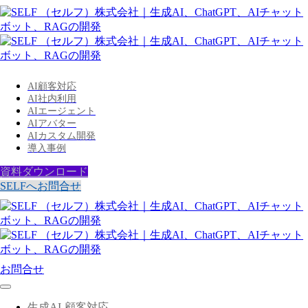
AI顧客対応
AI社内利用
AIエージェント
AIアバター
AIカスタム開発
導入事例
資料ダウンロード
SELFへお問合せ
お問合せ
生成AI-顧客対応