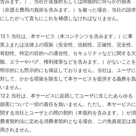
含みます。）、当社が直接的もしくは間接的に何らかの損害
（弁護士費用の負担を含みます。）を被った場合、当社の請求
にしたがって直ちにこれを補償しなければなりません。
12. 当社の免責
12.1. 当社は、本サービス（本コンテンツを含みます。）に事
実上または法律上の瑕疵（安全性、信頼性、正確性、完全性、
有効性、特定の目的への適合性、セキュリティなどに関する欠
陥、エラーやバグ、権利侵害などを含みます。）がないことを
明示的にも黙示的にも保証しておりません。当社は、ユーザに
対して、かかる瑕疵を除去して本サービスを提供する義務を負
いません。
12.2. 当社は、本サービスに起因してユーザに生じたあらゆる
損害について一切の責任を負いません。ただし、本サービスに
関する当社とユーザとの間の契約（本規約を含みます。）が消
費者契約法に定める消費者契約となる場合、この免責規定は適
用されません。