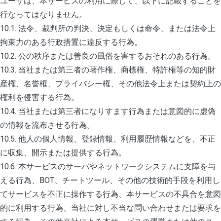
ユーザは、本サービスの利用に際して、以下に記載することを
行なってはなりません。
10.1. 法令、裁判所の判決、決定もしくは命令、または法令上
拘束力のある行政措置に違反する行為。
10.2. 公の秩序または善良の風俗を害するおそれのある行為。
10.3. 当社または第三者の著作権、商標権、特許権等の知的財
産権、名誉権、プライバシー権、その他法令上または契約上の
権利を侵害する行為。
10.4. 当社または第三者になりすます行為または意図的に虚偽
の情報を流布させる行為。
10.5. 他人の個人情報、登録情報、利用履歴情報などを、不正
に収集、開示または提供する行為。
10.6. 本サービスのサーバやネットワークシステムに支障を与
える行為、BOT、チートツール、その他の技術的手段を利用し
てサービスを不正に操作する行為、本サービスの不具合を意図
的に利用する行為、当社に対し不当な問い合わせまたは要求を