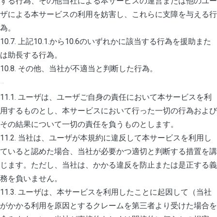
する行為、その他当社による本サービスの運営または他のユー
ザによる本サービスの利用を妨害し、これらに支障を与える行
為。
10.7. 上記10.1.から10.6のいずれかに該当する行為を援助また
は助長する行為。
10.8. その他、当社が不適当と判断した行為。
11. ユーザの責任
11.1. ユーザは、ユーザご自身の責任において本サービスを利
用するものとし、本サービスにおいて行った一切の行為および
その結果について一切の責任を負うものとします。
11.2. 当社は、ユーザが本規約に違反して本サービスを利用し
ていると認めた場合、当社が必要かつ適切と判断する措置を講
じます。ただし、当社は、かかる違反を防止または是正する義
務を負いません。
11.3. ユーザは、本サービスを利用したことに起因して（当社
がかかる利用を原因とするクレームを第三者より受けた場合を