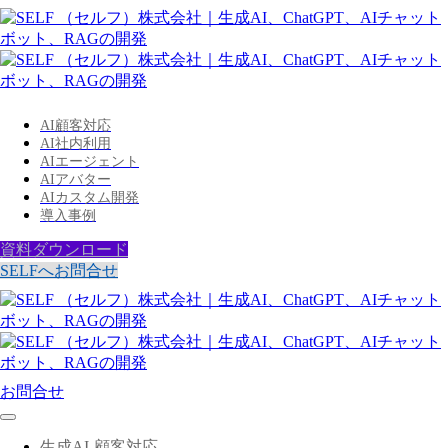
AI顧客対応
AI社内利用
AIエージェント
AIアバター
AIカスタム開発
導入事例
資料ダウンロード
SELFへお問合せ
お問合せ
生成AI-顧客対応