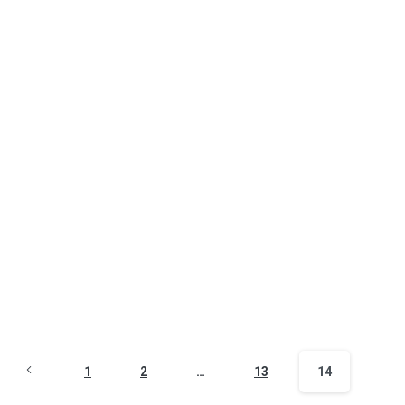
ラボ
コンバージョン率を向上！SELF for ECのCVの考え方
とは
このトピックのポイント ・決済完了までは、それぞれのス
テップに意味がある ・CV...
2021年3月18日
Read more
1
2
…
13
14