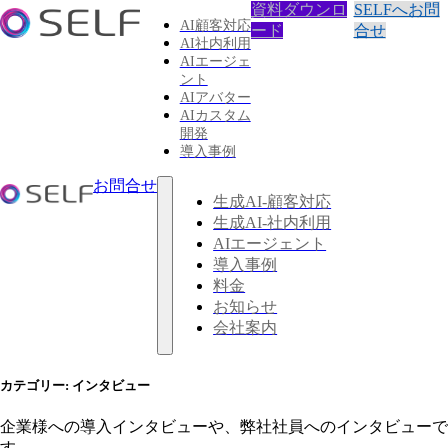
資料ダウンロ
SELFへお問
AI顧客対応
ード
合せ
AI社内利用
AIエージェ
ント
AIアバター
AIカスタム
開発
導入事例
お問合せ
生成AI-顧客対応
生成AI-社内利用
AIエージェント
導入事例
料金
お知らせ
会社案内
カテゴリー:
インタビュー
企業様への導入インタビューや、弊社社員へのインタビューで
す