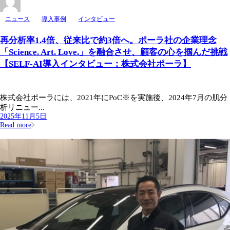
ニュース
導入事例
インタビュー
再分析率1.4倍、従来比で約3倍へ。ポーラ社の企業理念
「Science. Art. Love.」を融合させ、顧客の心を掴んだ挑戦
【SELF-AI導入インタビュー：株式会社ポーラ】
株式会社ポーラには、2021年にPoC※を実施後、2024年7月の肌分
析リニュー...
2025年11月5日
Read more