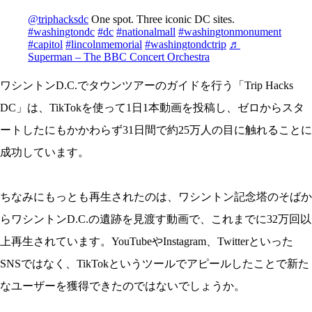
@triphacksdc
One spot. Three iconic DC sites.
#washingtondc
#dc
#nationalmall
#washingtonmonument
#capitol
#lincolnmemorial
#washingtondctrip
♬
Superman – The BBC Concert Orchestra
ワシントンD.C.でタウンツアーのガイドを行う「
Trip Hacks
DC」は、TikTokを使って1日1本動画を投稿し、ゼロからスタ
ートしたにもかかわらず31日間で約25万人の目に触れることに
成功しています。
ちなみにもっとも再生されたのは、ワシントン記念塔のそばか
らワシントンD.C.の遺跡を見渡す動画で、これまでに32万回以
上再生されています。YouTubeやInstagram、Twitterといった
SNSではなく、
TikTokというツールでアピールしたことで新た
なユーザーを獲得できたのではないでしょうか。