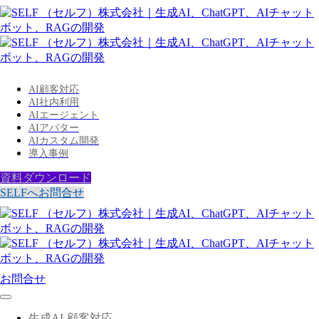
AI顧客対応
AI社内利用
AIエージェント
AIアバター
AIカスタム開発
導入事例
資料ダウンロード
SELFへお問合せ
お問合せ
生成AI-顧客対応