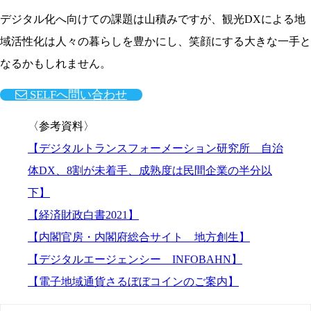
デジタル化へ向けての課題は山積みですが、観光DXによる地
域活性化は人々の暮らしを豊かにし、笑顔にする大きな一手と
なるかもしれません。
SELFへ問い合わせ
〈参考資料〉
【デジタルトランスフォーメーション研究所 自治
体DX、8割が未着手、成熟度は民間企業の半分以
下】
【経済財政白書2021】
【内閣官房・内閣府総合サイト 地方創生】
【デジタルエージェンシー INFOBAHN】
【電子地域通貨さるぼぼコインのご案内】