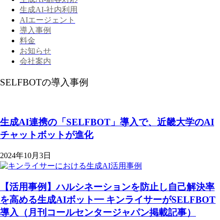
生成AI-社内利用
AIエージェント
導入事例
料金
お知らせ
会社案内
SELFBOTの導入事例
生成AI連携の「SELFBOT」導入で、近畿大学のAI
チャットボットが進化
2024年10月3日
【活用事例】ハルシネーションを防止し自己解決率
を高める生成AIボット━ キンライサーがSELFBOT
導入（月刊コールセンタージャパン掲載記事）