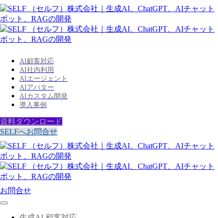
AI顧客対応
AI社内利用
AIエージェント
AIアバター
AIカスタム開発
導入事例
資料ダウンロード
SELFへお問合せ
お問合せ
生成AI-顧客対応