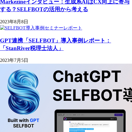
Markezineインタビュー：生成系AIはCX向上に寄与
する？SELFBOTの活用から考える
2023年8月8日
GPT連携「SELFBOT」導入事例レポート：
「StanRiver税理士法人」
2023年7月5日