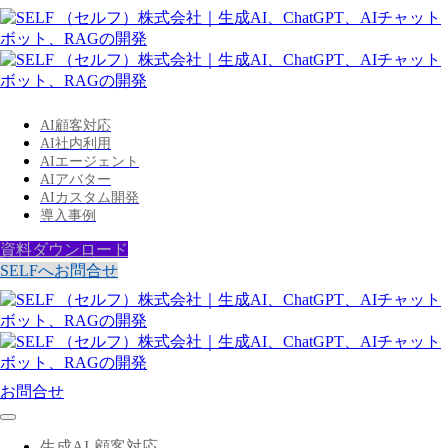
AI顧客対応
AI社内利用
AIエージェント
AIアバター
AIカスタム開発
導入事例
資料ダウンロード
SELFへお問合せ
お問合せ
生成AI-顧客対応