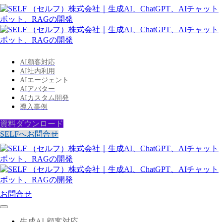
AI顧客対応
AI社内利用
AIエージェント
AIアバター
AIカスタム開発
導入事例
資料ダウンロード
SELFへお問合せ
お問合せ
生成AI-顧客対応