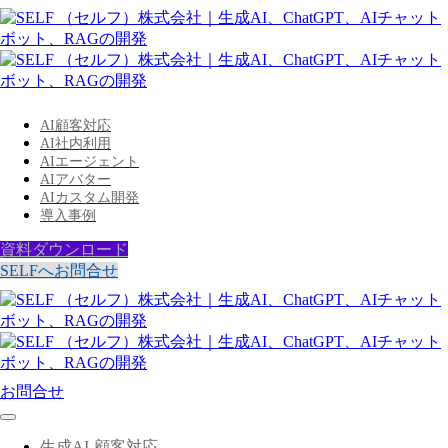
AI顧客対応
AI社内利用
AIエージェント
AIアバター
AIカスタム開発
導入事例
資料ダウンロード
SELFへお問合せ
お問合せ
生成AI-顧客対応