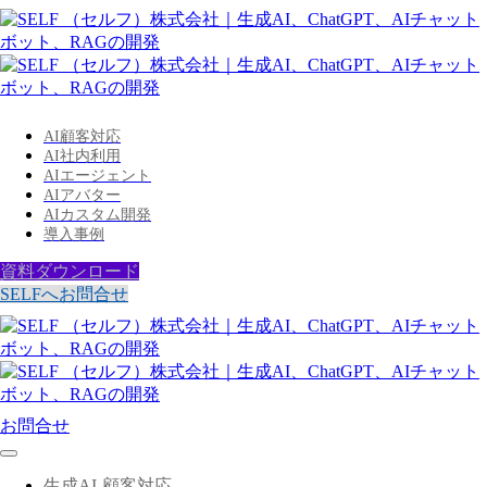
AI顧客対応
AI社内利用
AIエージェント
AIアバター
AIカスタム開発
導入事例
資料ダウンロード
SELFへお問合せ
お問合せ
生成AI-顧客対応