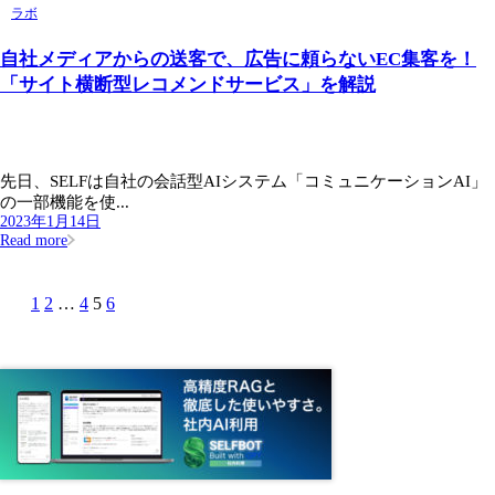
ラボ
自社メディアからの送客で、広告に頼らないEC集客を！
「サイト横断型レコメンドサービス」を解説
先日、SELFは自社の会話型AIシステム「コミュニケーションAI」
の一部機能を使...
2023年1月14日
Read more
1
2
…
4
5
6