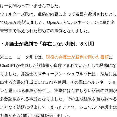
は一切関わっていませんでした。
ウォルターズ氏は、虚偽の内容によって名誉を毀損されたとし
てOpenAIを訴えました。OpenAIがハルシネーションに絡む名
誉毀損で訴えられた初めての事例となりました。
・弁護士が裁判で「存在しない判例」を引用
米ニューヨーク州では、
現役の弁護士が裁判で用いた書類
に
ChatGPTが生成した誤情報が多数含まれていたとして騒動にな
りました。弁護士のスティーブン・シュワルツ氏は、法廷に提
出する文書の作成にChatGPTを使用。その際にハルシネーショ
ンと思われる事象が発生し、実際には存在しない訴訟の判例が
多数記載される事態となりました。その生成結果を自ら調べる
ことなく法廷に提出してしまったことで、シュワルツ弁護士は
判事から2時間近い尋問を受けました。