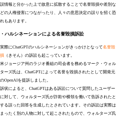
誤情報と分かった上で故意に拡散することで名誉毀損や差別な
どの人権侵害につながったり、人々の意思決定の誤りを招く恐
れもあります。
・ハルシネーションによる名誉毀損訴訟
実際にChatGPTのハルシネーションがきっかけとなって
名誉毀
損
（きそん）の訴訟も起こっています。
米ジョージア州のラジオ番組の司会者を務めるマーク・ウォル
ターズ氏は、ChatGPTによって名誉を毀損されたとして開発元
のOpenAIを提訴しました。
訴状によると、ChatGPTはある訴訟について質問したユーザー
に対して、ウォルターズ氏が詐欺や横領を働いて告訴されたと
する誤った回答を生成したとされています。その訴訟は実際は
まったく別の人物に対して起こされたもので、ウォルターズ氏