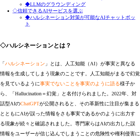
◆LLMのグラウンディング
◇信頼できるAIサービスを選ぶ
◆ハルシネーション対策が可能なAIチャットボッ
ト
◇ハルシネーションとは？
「
ハルシネーション
」とは、人工知能（AI）が事実と異なる
情報を生成してしまう現象のことです。人工知能がまるで幻覚
を見ているように
事実でないことを事実のように語る
様子か
ら、「Hallucination＝幻覚」と名付けられました。2022年、対
話型AIの
ChatGPT
が公開されると、その革新性に注目が集まる
とともにAIが誤った情報をさも事実であるかのように出力す
る現象が続々と確認されました。専門家らはAIの出力した誤
情報をユーザーが信じ込んでしまうことの危険性や権利侵害に