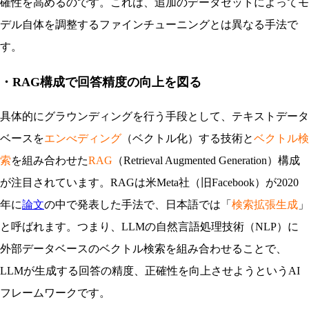
確性を高めるのです。これは、追加のデータセットによってモ
デル自体を調整するファインチューニングとは異なる手法で
す。
・RAG構成で回答精度の向上を図る
具体的にグラウンディングを行う手段として、テキストデータ
ベースを
エンべディング
（ベクトル化）する技術と
ベクトル検
索
を組み合わせた
RAG
（Retrieval Augmented Generation）構成
が注目されています。RAGは米Meta社（旧Facebook）が2020
年に
論文
の中で発表した手法で、日本語では「
検索拡張生成
」
と呼ばれます。つまり、LLMの自然言語処理技術（NLP）に
外部データベースのベクトル検索を組み合わせることで、
LLMが生成する回答の精度、正確性を向上させようというAI
フレームワークです。