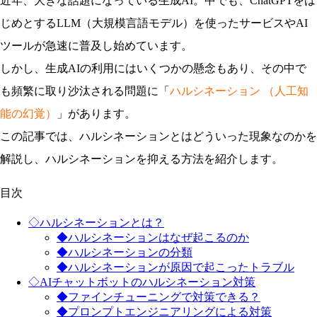
近年、大きな話題になっている生成AI。中でも、ChatGPTをは
じめとするLLM（大規模言語モデル）を使ったサービスやAI
ツールが急速に普及し始めています。
しかし、生成AIの利用にはいくつかの懸念もあり、その中で
も頻繁に取り沙汰される問題に「
ハルシネーション （人工知
能の幻覚）
」があります。
この記事では、ハルシネーションとはどういった現象なのかを
解説し、ハルシネーションを抑える方法を紹介します。
目次
◇ハルシネーションとは？
◆ハルシネーションはなぜ起こるのか
◆ハルシネーションの分類
◆ハルシネーションが原因で起こったトラブル
◇AIチャットボットのハルシネーション対策
◆ファインチューニングで対策できる？
◆プロンプトエンジニアリングによる対策