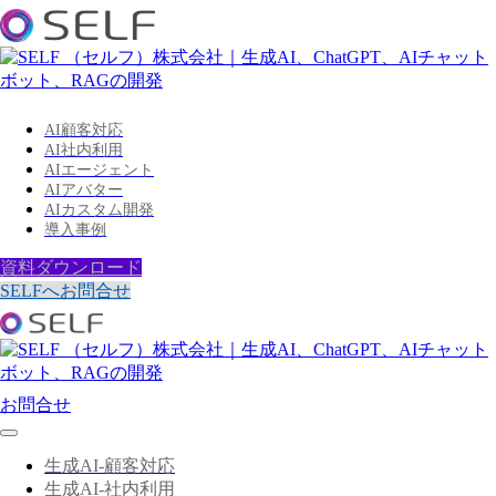
AI顧客対応
AI社内利用
AIエージェント
AIアバター
AIカスタム開発
導入事例
資料ダウンロード
SELFへお問合せ
お問合せ
生成AI-顧客対応
生成AI-社内利用