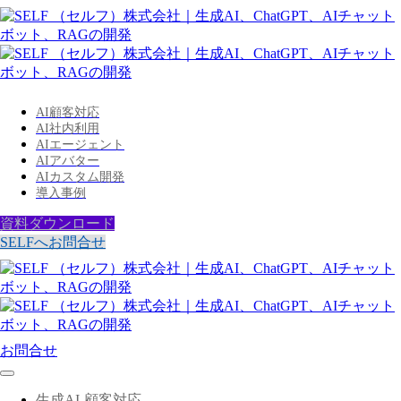
AI顧客対応
AI社内利用
AIエージェント
AIアバター
AIカスタム開発
導入事例
資料ダウンロード
SELFへお問合せ
お問合せ
生成AI-顧客対応