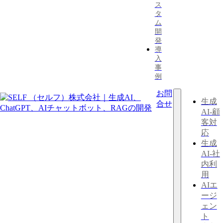
ス
タ
ム
開
発
導
入
事
例
お問
生成
合せ
AI-顧
客対
応
生成
AI-社
内利
用
AIエ
ージ
ェン
ト