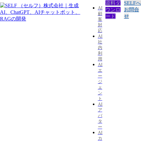
資料ダ
SELFへ
AI
ウンロ
お問合
顧
ード
せ
客
対
応
AI
社
内
利
用
AI
エ
ー
ジ
ェ
ン
ト
AI
ア
バ
タ
ー
AI
カ