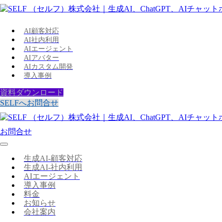
AI顧客対応
AI社内利用
AIエージェント
AIアバター
AIカスタム開発
導入事例
資料ダウンロード
SELFへお問合せ
お問合せ
生成AI-顧客対応
生成AI-社内利用
AIエージェント
導入事例
料金
お知らせ
会社案内