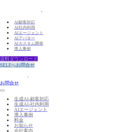
AI顧客対応
AI社内利用
AIエージェント
AIアバター
AIカスタム開発
導入事例
資料ダウンロード
SELFへお問合せ
お問合せ
生成AI-顧客対応
生成AI-社内利用
AIエージェント
導入事例
料金
お知らせ
会社案内