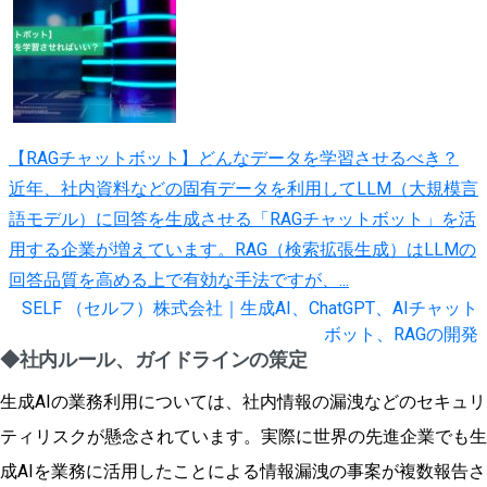
【RAGチャットボット】どんなデータを学習させるべき？
近年、社内資料などの固有データを利用してLLM（大規模言
語モデル）に回答を生成させる「RAGチャットボット」を活
用する企業が増えています。RAG（検索拡張生成）はLLMの
回答品質を高める上で有効な手法ですが、...
SELF （セルフ）株式会社｜生成AI、ChatGPT、AIチャット
ボット、RAGの開発
◆社内ルール、ガイドラインの策定
生成AIの業務利用については、社内情報の漏洩などのセキュリ
ティリスクが懸念されています。実際に世界の先進企業でも生
成AIを業務に活用したことによる情報漏洩の事案が複数報告さ