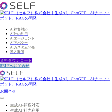
AI顧客対応
AI社内利用
AIエージェント
AIアバター
AIカスタム開発
導入事例
資料ダウンロード
SELFへお問合せ
お問合せ
生成AI-顧客対応
生成AI-社内利用