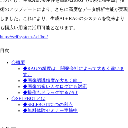
このたび、生成AIの実用性を高めるRAG（検索拡張生成）技
術のアップデートにより、さらに高度なデータ解析性能が実現
しました。これにより、生成AI＋RAGのシステムを従来より
も幅広い用途に活用可能となります。
https://self.systems/selfbot/
目次
◇概要
◆RAGの精度は、開発会社によって大きく違いま
す。
◆画像認識精度が大きく向上
◆画像の多いカタログにも対応
◆操作もドラッグするだけ
◇SELFBOTとは
◆SELFBOTの5つの利点
◆無料体験セミナー実施中