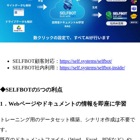
SELFBOT顧客対応：
https://self.systems/selfbot/
SELFBOT社内利用：
https://self.systems/selfbot-inside/
◆SELFBOTの5つの利点
1
．Webページやドキュメントの情報を即座に学習
トレーニング用のデータセット構築、シナリオ作成は不要で
す。
既存のドキュメントファイル（Word、Excel、PDFなど）や、