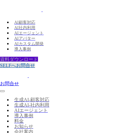
AI顧客対応
AI社内利用
AIエージェント
AIアバター
AIカスタム開発
導入事例
資料ダウンロード
SELFへお問合せ
お問合せ
生成AI-顧客対応
生成AI-社内利用
AIエージェント
導入事例
料金
お知らせ
会社案内