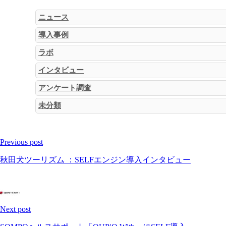
ニュース
導入事例
ラボ
インタビュー
アンケート調査
未分類
Continue
Previous post
Reading
秋田犬ツーリズム ：SELFエンジン導入インタビュー
Next post