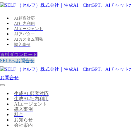
AI顧客対応
AI社内利用
AIエージェント
AIアバター
AIカスタム開発
導入事例
資料ダウンロード
SELFへお問合せ
お問合せ
生成AI-顧客対応
生成AI-社内利用
AIエージェント
導入事例
料金
お知らせ
会社案内