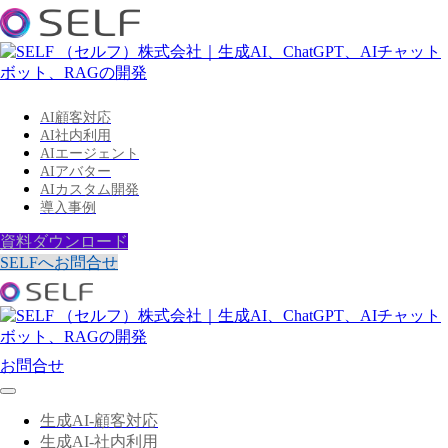
AI顧客対応
AI社内利用
AIエージェント
AIアバター
AIカスタム開発
導入事例
資料ダウンロード
SELFへお問合せ
お問合せ
生成AI-顧客対応
生成AI-社内利用