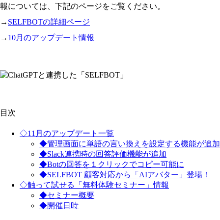
報については、下記のページをご覧ください。
→
SELFBOTの詳細ページ
→
10月のアップデート情報
目次
◇11月のアップデート一覧
◆管理画面に単語の言い換えを設定する機能が追加
◆Slack連携時の回答評価機能が追加
◆Botの回答を１クリックでコピー可能に
◆SELFBOT 顧客対応から「AIアバター」登場！
◇触って試せる「無料体験セミナー」情報
◆セミナー概要
◆開催日時