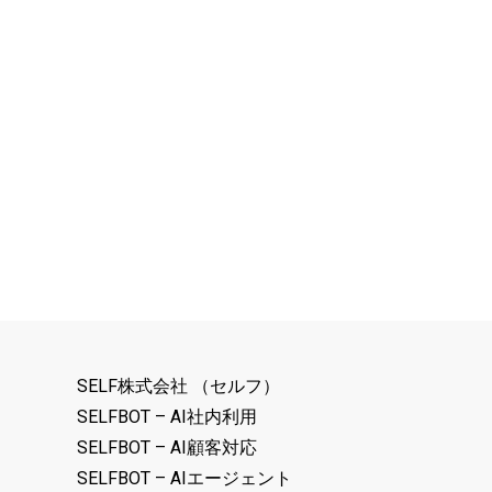
ラボ
AIアバターサービス比較10選｜AI接客・AI受付・デジタルヒューマンの選び方
2026年7月10日
SELF株式会社 （セルフ）
SELFBOT – AI社内利用
SELFBOT – AI顧客対応
SELFBOT – AIエージェント