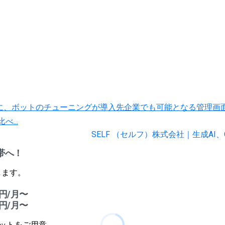
BOT」に、ボットのチューニングが導入先企業でも可能となる管理
...
SELF （セルフ）株式会社｜生成AI、
帯へ！
します。
円/月〜
円/月〜
ボットをご用意。