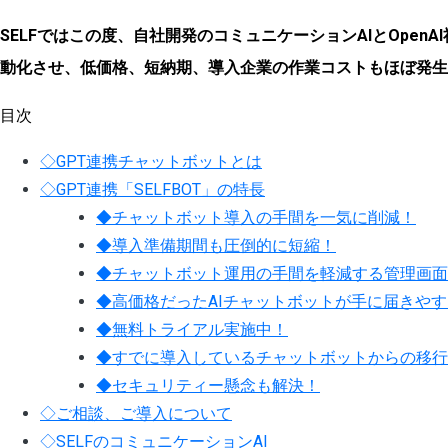
SELFではこの度、
自社開発のコミュニケーションAIとOpenA
動化させ、低価格、短納期、導入企業の作業コストもほぼ発生
目次
◇GPT連携チャットボットとは
◇GPT連携「SELFBOT」の特長
◆チャットボット導入の手間を一気に削減！
◆導入準備期間も圧倒的に短縮！
◆チャットボット運用の手間を軽減する管理画面
◆高価格だったAIチャットボットが手に届きや
◆無料トライアル実施中！
◆すでに導入しているチャットボットからの移行
◆セキュリティー懸念も解決！
◇ご相談、ご導入について
◇SELFのコミュニケーションAI