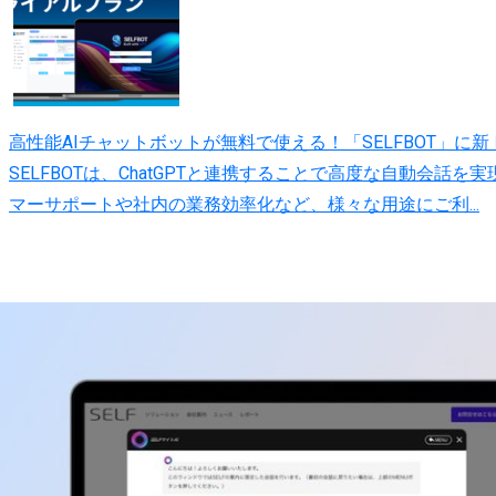
高性能AIチャットボットが無料で使える！「SELFBOT」に
SELFBOTは、ChatGPTと連携することで高度な自動会
マーサポートや社内の業務効率化など、様々な用途にご利...