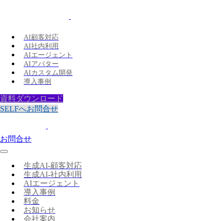
AI顧客対応
AI社内利用
AIエージェント
AIアバター
AIカスタム開発
導入事例
資料ダウンロード
SELFへお問合せ
お問合せ
生成AI-顧客対応
生成AI-社内利用
AIエージェント
導入事例
料金
お知らせ
会社案内