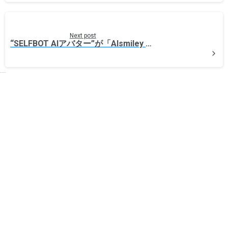
Next post
“SELFBOT AIアバター”が「AIsmiley AI PRODUCTS AWARD 2025 WINTER」NEXT AI TRENDに選出
Related Posts
ラボ