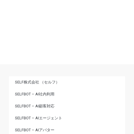
ラボ
AIアバターサービス比較10選｜AI接客・AI受付・デジタルヒューマンの選び方
2026年7月10日
SELF株式会社 （セルフ）
SELFBOT – AI社内利用
SELFBOT – AI顧客対応
SELFBOT – AIエージェント
SELFBOT – AIアバター