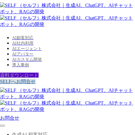
AI顧客対応
AI社内利用
AIエージェント
AIアバター
AIカスタム開発
導入事例
資料ダウンロード
SELFへお問合せ
お問合せ
生成AI-顧客対応