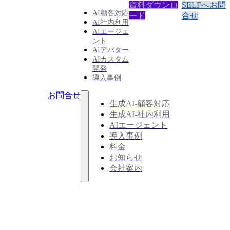
資料ダウンロ
SELFへお問
AI顧客対応
ード
合せ
AI社内利用
AIエージェ
ント
AIアバター
AIカスタム
開発
導入事例
お問合せ
生成AI-顧客対応
生成AI-社内利用
AIエージェント
導入事例
料金
お知らせ
会社案内