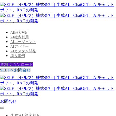
AI顧客対応
AI社内利用
AIエージェント
AIアバター
AIカスタム開発
導入事例
資料ダウンロード
SELFへお問合せ
お問合せ
生成AI-顧客対応