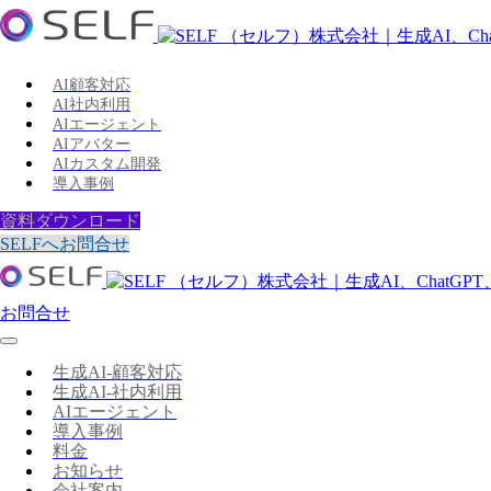
AI顧客対応
AI社内利用
AIエージェント
AIアバター
AIカスタム開発
導入事例
資料ダウンロード
SELFへお問合せ
お問合せ
生成AI-顧客対応
生成AI-社内利用
AIエージェント
導入事例
料金
お知らせ
会社案内