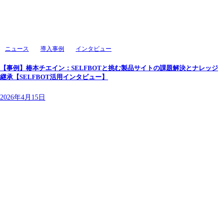
ニュース
導入事例
インタビュー
【事例】椿本チエイン：SELFBOTと挑む製品サイトの課題解決とナレッジ
継承【SELFBOT活用インタビュー】
2026年4月15日