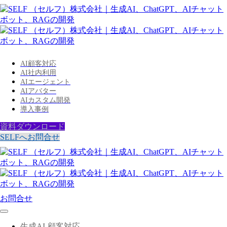
AI顧客対応
AI社内利用
AIエージェント
AIアバター
AIカスタム開発
導入事例
資料ダウンロード
SELFへお問合せ
お問合せ
生成AI-顧客対応