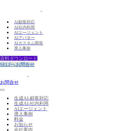
AI顧客対応
AI社内利用
AIエージェント
AIアバター
AIカスタム開発
導入事例
資料ダウンロード
SELFへお問合せ
お問合せ
生成AI-顧客対応
生成AI-社内利用
AIエージェント
導入事例
料金
お知らせ
会社案内