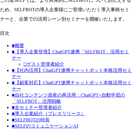
この度SELFでは、
より具体的にSELFBOTについてお伝えする
ため、SELFBOTの導入企業様にご登壇いただく導入事例セミ
ナーと、企業での活用シーン別セミナーを開催いたします。
目次
■概要
■【導入企業登壇】ChatGPT連携「SELFBOT」活用セミ
ナー
□ゲスト登壇者紹介
■【社内活用】ChatGPT連携チャットボット本格活用セミ
ナー
■【顧客対応】ChatGPT連携チャットボット本格活用セミ
ナー
■自社コンテンツ資産の再活用：ChatGPT+自動学習の
「SELFBOT」活用戦略
■全セミナー登壇者紹介
■導入企業紹介（プレスリリース）
■SELFBOTの特長
■SELFのコミュニケーションAI