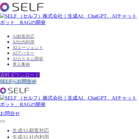
AI顧客対応
AI社内利用
AIエージェント
AIアバター
AIカスタム開発
導入事例
資料ダウンロード
SELFへお問合せ
お問合せ
生成AI-顧客対応
生成AI-社内利用