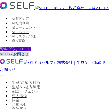
AI顧客対応
AI社内利用
AIエージェント
AIアバター
AIカスタム開発
導入事例
資料ダウンロード
SELFへお問合せ
お問合せ
生成AI-顧客対応
生成AI-社内利用
AIエージェント
導入事例
料金
お知らせ
会社案内