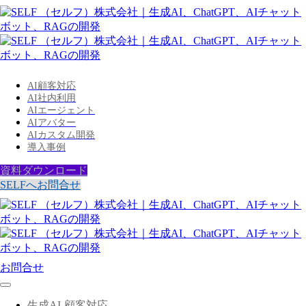
AI顧客対応
AI社内利用
AIエージェント
AIアバター
AIカスタム開発
導入事例
資料ダウンロード
SELFへお問合せ
お問合せ
生成AI-顧客対応