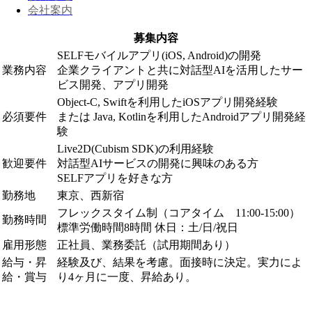
会社案内
募集内容
SELFモバイルアプリ(iOS, Android)の開発
業務内容
企業クライアントと共に対話型AIを活用したサー
ビス開発、アプリ開発
Object-C, Swiftを利用したiOSアプリ開発経験
必須要件
または Java, Kotlinを利用したAndroidアプリ開発経
験
Live2D(Cubism SDK)の利用経験
歓迎要件
対話型AIサービスの開発に興味のある方
SELFアプリを好きな方
勤務地
東京、西新宿
フレックスタイム制（コアタイム 11:00-15:00）
勤務時間
標準労働時間8時間 休日：土/日/祝日
雇用形態
正社員、業務委託（試用期間あり）
給与・昇
経験及び、結果を考慮。面接時に決定。実力によ
給・賞与
り4ヶ月に一度、昇給あり。