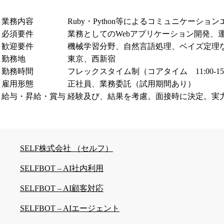
業務内容
Ruby・Python等によるコミュニケー
必須要件
業務としてのWebアプリケーション開発、
歓迎要件
機械学習分野、自然言語処理、ベイズ定理
勤務地
東京、西新宿
勤務時間
フレックスタイム制（コアタイム 11:00-15
雇用形態
正社員、業務委託（試用期間あり）
給与・昇給・賞与
経験及び、結果を考慮。面接時に決定。実
SELF株式会社 （セルフ）
SELFBOT – AI社内利用
SELFBOT – AI顧客対応
SELFBOT – AIエージェント