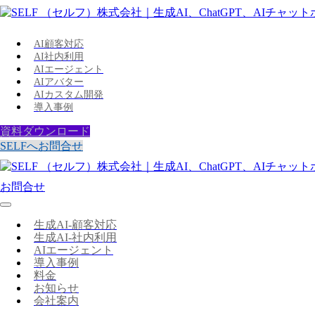
AI顧客対応
AI社内利用
AIエージェント
AIアバター
AIカスタム開発
導入事例
資料ダウンロード
SELFへお問合せ
お問合せ
生成AI-顧客対応
生成AI-社内利用
AIエージェント
導入事例
料金
お知らせ
会社案内